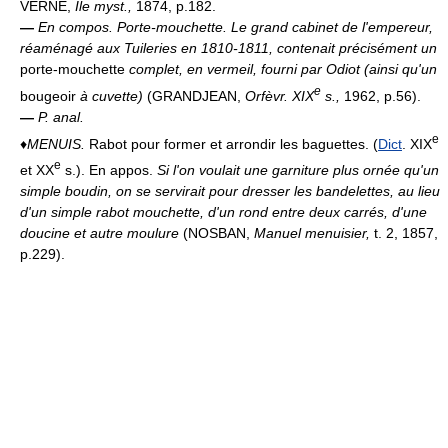
VERNE,
Île myst.,
1874, p.182.
—
En compos.
Porte-mouchette.
Le grand cabinet de l'empereur,
réaménagé aux Tuileries en 1810-1811, contenait précisément un
porte-mouchette
complet, en vermeil, fourni par Odiot (ainsi qu'un
e
bougeoir
à cuvette)
(GRANDJEAN,
Orfèvr. XIX
s.,
1962, p.56).
—
P. anal.
e
♦
MENUIS.
Rabot pour former et arrondir les baguettes. (
Dict
. XIX
e
et XX
s.). En appos.
Si l'on voulait une garniture plus ornée qu'un
simple boudin, on se servirait pour dresser les bandelettes, au lieu
d'un simple rabot mouchette, d'un rond entre deux carrés, d'une
doucine et autre moulure
(NOSBAN,
Manuel menuisier,
t. 2, 1857,
p.229).