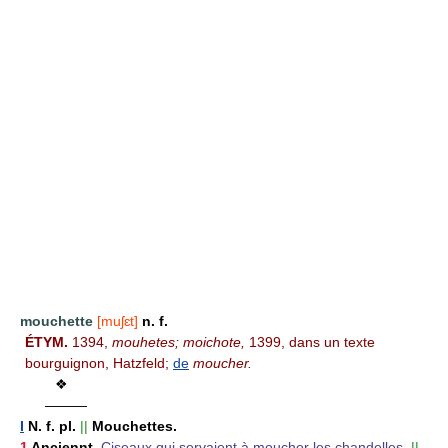
mouchette
[muʃɛt]
n. f.
ÉTYM.
1394,
mouhetes;
moichote,
1399, dans un texte
bourguignon, Hatzfeld;
de
moucher.
❖
———
I
N. f. pl.
||
Mouchettes.
1
Anciennt.
Ciseaux qui servaient à moucher les chandelles.
||