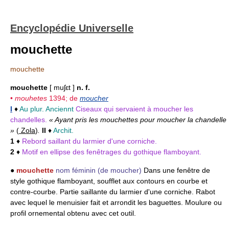
Encyclopédie Universelle
mouchette
mouchette
mouchette
[ muʃɛt ]
n. f.
•
mouhetes
1394; de
moucher
I
♦
Au plur. Anciennt
Ciseaux qui servaient à moucher les
chandelles.
« Ayant pris les mouchettes pour moucher la chandelle
»
(
Zola
)
.
II
♦
Archit.
1
♦
Rebord saillant du larmier d'une corniche.
2
♦
Motif en ellipse des fenêtrages du gothique flamboyant.
●
mouchette
nom féminin
(de moucher)
Dans une fenêtre de
style gothique flamboyant, soufflet aux contours en courbe et
contre-courbe. Partie saillante du larmier d'une corniche. Rabot
avec lequel le menuisier fait et arrondit les baguettes. Moulure ou
profil ornemental obtenu avec cet outil.