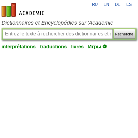
RU
EN
DE
ES
fr-academic.com
Dictionnaires et Encyclopédies sur 'Academic'
Recherche!
interprétations
traductions
livres
Игры ⚽