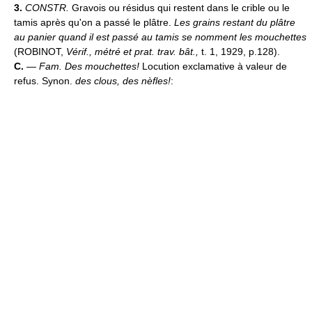
3.
CONSTR.
Gravois ou résidus qui restent dans le crible ou le
tamis après qu'on a passé le plâtre.
Les grains restant du plâtre
au panier quand il est passé au tamis se nomment les mouchettes
(ROBINOT,
Vérif., métré et prat. trav. bât.,
t. 1, 1929, p.128).
C.
—
Fam.
Des mouchettes!
Locution exclamative à valeur de
refus. Synon.
des clous, des nèfles!
: