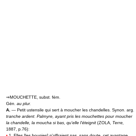
⇒MOUCHETTE, subst. fém.
Gén.
au plur.
A.
— Petit ustensile qui sert à moucher les chandelles. Synon. arg.
tranche ardent
.
Palmyre, ayant pris les mouchettes pour moucher
la chandelle, la moucha si bas, qu'elle l'éteignit
(ZOLA,
Terre,
1887, p.76):
•
1. Elles [les bougies] n'offraient pas, sans doute, cet avantage