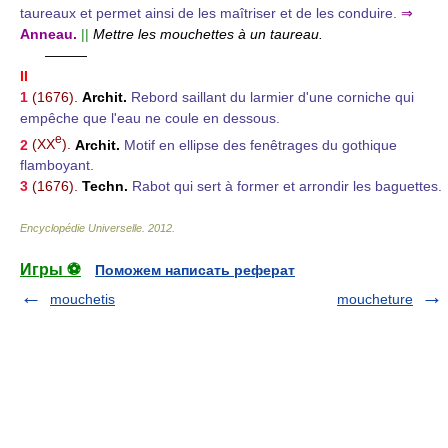
taureaux et permet ainsi de les maîtriser et de les conduire.
⇒
Anneau.
||
Mettre les mouchettes à un taureau.
———
II
1
(1676).
Archit.
Rebord saillant du larmier d'une corniche qui
empêche que l'eau ne coule en dessous.
e
2
(XX
).
Archit.
Motif en ellipse des fenêtrages du gothique
flamboyant.
3
(1676).
Techn.
Rabot qui sert à former et arrondir les baguettes.
Encyclopédie Universelle
.
2012
.
Игры ⚽
Поможем написать реферат
mouchetis
moucheture