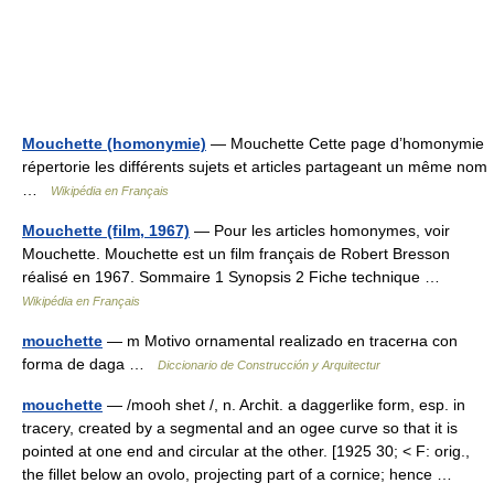
Mouchette (homonymie)
— Mouchette Cette page d’homonymie
répertorie les différents sujets et articles partageant un même nom
…
Wikipédia en Français
Mouchette (film, 1967)
— Pour les articles homonymes, voir
Mouchette. Mouchette est un film français de Robert Bresson
réalisé en 1967. Sommaire 1 Synopsis 2 Fiche technique …
Wikipédia en Français
mouchette
— m Motivo ornamental realizado en tracerнa con
forma de daga …
Diccionario de Construcción y Arquitectur
mouchette
— /mooh shet /, n. Archit. a daggerlike form, esp. in
tracery, created by a segmental and an ogee curve so that it is
pointed at one end and circular at the other. [1925 30; < F: orig.,
the fillet below an ovolo, projecting part of a cornice; hence …