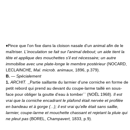
♦Pince que l'on fixe dans la cloison nasale d'un animal afin de le
maîtriser.
L'inoculation se fait sur l'animal debout; un aide tient la
tête et applique des mouchettes s'il est nécessaire; un autre
immobilise avec une plate-longe le membre postérieur
(NOCARD,
LECLAINCHE,
Mal. microb. animaux,
1896, p.379).
B.
—
Spécialement
1.
ARCHIT.
,,Partie saillante du larmier d'une corniche en forme de
petit rebord qui prend au devant du coupe-larme taillé en sous-
face pour obliger la goutte d'eau à tomber`` (NOËL 1968).
Il est
vrai que la corniche encadrant le plafond était nervée et profilée
en bandeau et à gorge (...); il est vrai qu'elle était sans saillie,
larmier, coupe-larme et mouchette chassant et rejetant la pluie qui
ne pleut pas
(BOREL,
Champavert,
1833, p.9).