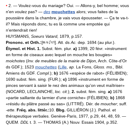
•
2. — Voulez-vous du mariage? Oui. — Allons-y, bel homme; vous
n'en voulez pas? —
des
mouchettes
alors; vous faites de la
poussière dans la chambre, je vais vous épousseter. — Ça te va-t-
il? Mais réponds donc, tu es là comme une empotée qui
n'entendrait rien!
HUYSMANS,
Soeurs Vatard,
1879, p.157.
Prononc. et Orth.:
[
]. Att. ds
Ac.
dep. 1694 (au plur.).
Étymol. et Hist. 1.
Subst. fém. plur.
a)
1399, 20 févr. «instrument
en forme de ciseaux avec lequel on mouche les bougies»
moichotes
(
Inv. de meubles de la mairie de Dijon,
Arch. Côte-d'Or
ds GDF.); 1523
mouchettes
(
Lille
,
ap.
La Fons,
Gloss. ms.,
Bibl.
Amiens ds GDF.
Compl.
);
b)
1676 «espèce de rabot» (FÉLIBIEN);
1690 subst. fém. sing. (FUR.);
c)
1896 «instrument en forme de
pinces servant à saisir le nez des animaux qu'on veut maîtriser»
(NOCARD, LECLAINCHE,
loc. cit.
);
2.
subst. fém. sing.
a)
1676
«partie saillante du larmier d'une corniche» (FÉLIBIEN);
b)
1868
«résidu du plâtre passé au sas» (LITTRÉ). Dér. de
moucher
; suff.
-ette
.
Fréq. abs. littér.:
10.
Bbg.
GILLIÉRON (J.). Pathol. et
thérapeutique verbales. Genève-Paris, 1977, p.29, 44, 48, 59. —
QUEM.
DDL
t. 3. — THOMAS (A.) Nouv. Essais 1904, p.352.